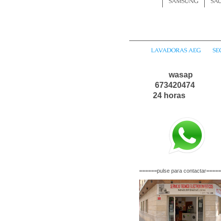
SAMSUNG
SA
LAVADORAS AEG
SE
wasa
6734204
24 horas
======pulse para contactar====