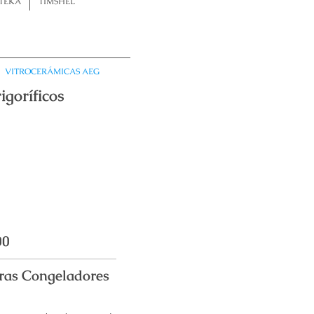
TEKA
TIMSHEL
VITROCERÁMICAS AEG
at Frigoríficos
00
eras Congeladores