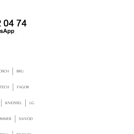
OSCH
BRU
TECH
FAGOR
KNEISSEL
LG
OMMER
SAIVOD