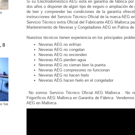
Si su Electrodoméstico AEG está en garantía de fábrica por
dos años o disponer de algún tipo de seguro o ampliación de 
de leer y comprender las condiciones de la garantía ofrecida
ca
instrucciones del Servicio Técnico Oficial de la marca AEG e
S
ervicio Técnico extra Oficial del Fabricante AEG Mallorca pa
o
Mantenimiento de Neveras y Congeladores AEG en Palma de 
es
Nuestros técnicos tienen experiencia en los principales prob
Neveras AEG no enfrían
, 8
Neveras AEG no congelan
Neveras AEG no encienden
Neveras AEG pierden agua
Neveras AEG no cierran bien la puerta
Neveras AEG compresores no funcionan
Neveras AEG no hacen hielo
Neveras AEG hacen hielo en el congelador
No somos Servicio Técnico Oficial AEG Mallorca . No re
Frigoríficos AEG Mallorca en Garantía de Fábrica. Vendemos
AEG en Mallorca
os Sat