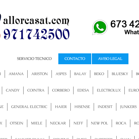
SERVICIO TECNICO
CONTACTO
AVISO LEGAL
Att. Telefónica 24 H
I
AMANA
ARISTON
ASPES
BALAY
BEKO
BLUESKY
B
CANDY
COINTRA
CORBERO
EDESA
ELECTROLUX
EURO
NE
GENERAL ELECTRIC
HAIER
HISENSE
INDESIT
JUNKERS
X
OTSEIN
MIELE
NECKAR
NEFF
NEW POL
ROCA
R