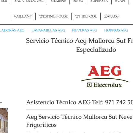
UBER
SAUNIER DUVAL
SIEMENS
SMEG
SUPERSER
SVAN
VAILLANT
WESTINGHOUSE
WHIRLPOOL
ZANUSSI
CADORAS AEG
LAVAVAJILLAS AEG
NEVERAS AEG
HORNOS AEG
Servicio Técnico Aeg Mallorca S
p
Especializado
74
Asistencia Técnica AEG Telf: 971 742 5
==
Aeg Servicio Técnico Mallorca Sat Nev
Frigoríficos