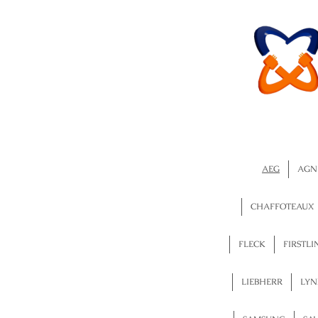
AEG
AGN
CHAFFOTEAUX
FLECK
FIRSTLI
LIEBHERR
LYN