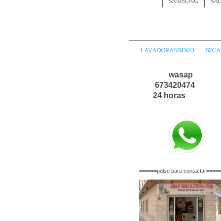
SAMSUNG
SA
LAVADORAS BEKO
SECA
wasa
6734204
24 horas
======pulse para contactar====