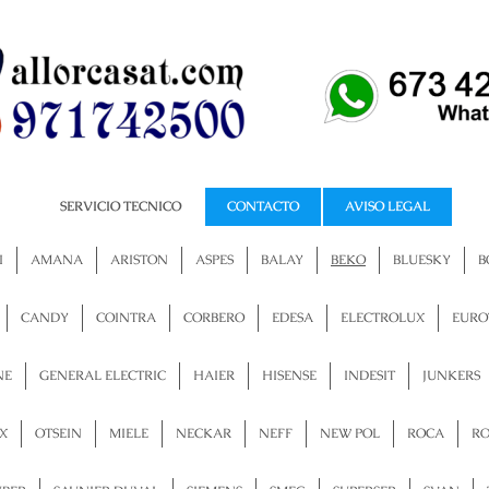
SERVICIO TECNICO
CONTACTO
AVISO LEGAL
Att. Telefónica 24 H
I
AMANA
ARISTON
ASPES
BALAY
BEKO
BLUESKY
B
CANDY
COINTRA
CORBERO
EDESA
ELECTROLUX
EURO
NE
GENERAL ELECTRIC
HAIER
HISENSE
INDESIT
JUNKERS
X
OTSEIN
MIELE
NECKAR
NEFF
NEW POL
ROCA
R