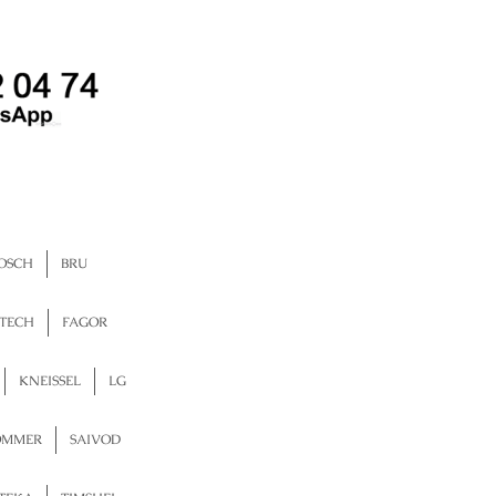
OSCH
BRU
TECH
FAGOR
KNEISSEL
LG
OMMER
SAIVOD