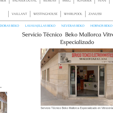
UBER
SAUNIER DUVAL
SIEMENS
SMEG
SUPERSER
SVAN
VAILLANT
WESTINGHOUSE
WHIRLPOOL
ZANUSSI
DORAS BEKO
LAVAVAJILLAS BEKO
NEVERAS BEKO
HORNOS BEKO
Servicio Técnico Beko Mallorca 
p
Especializado
74
==
Servicio Técnico Beko Mallorca Especializado en Vitrocer