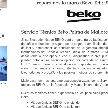
reparamos la marca Beko Telf: 97
ca
o
es
Servicio Técnico Beko Palma de Mallorc
, 8
Si su Electrodoméstico BEKO está en garantía de fábrica po
dos años o disponer de algún tipo de seguro o ampliación de 
de leer y comprender las condiciones de la garantía ofrecida
instrucciones del Servicio Técnico Oficial de la marca BE
desacuerdo o discrepancia con el diagnóstico y presupue
pueden optar a una segunda opinión por parte de un servic
BEKO que sin tener vínculo alguno ni corporativismo con el
visión más realista y veraz de la situación o estad
Electrodoméstico BEKO y los posibles motivos de su prematur
Mallorcasat.com
es una empresa especializada, como Servici
os Sat
fabricante BEKO, en la Reparación y Mantenimiento de Vitro
Nuestros técnicos tienen experiencia en los principales pro
Beko :
Vitrocerámicas BEKO no encienden
Vitrocerámicas BEKO no calientan