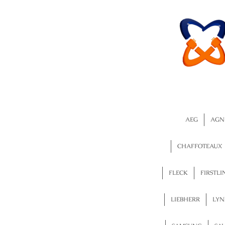
AEG
AGN
CHAFFOTEAUX
FLECK
FIRSTLI
LIEBHERR
LYN