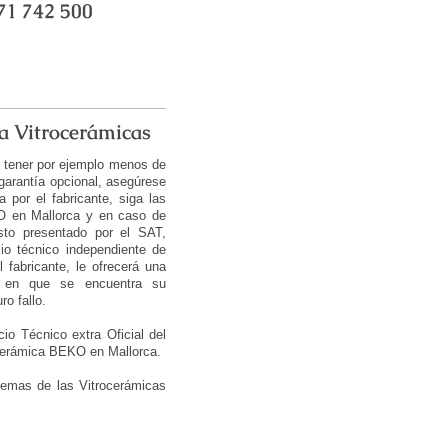
1 742 500
a Vitrocerámicas
r tener por ejemplo menos de
garantía opcional, asegúrese
 por el fabricante, siga las
KO en Mallorca y en caso de
sto presentado por el SAT,
io técnico independiente de
 fabricante, le ofrecerá una
o en que se encuentra su
o fallo.
o Técnico extra Oficial del
cerámica BEKO en Mallorca.
blemas de las Vitrocerámicas