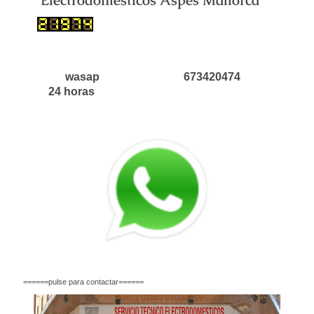
Electrodomésticos Aspes Mallorca
wasap 673420474
24 horas
======pulse para contactar======