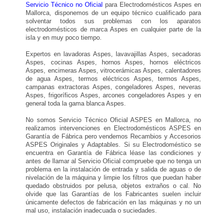
Servicio Técnico no Oficial
para Electrodomésticos Aspes en
Mallorca, disponemos de un equipo técnico cualificado para
solventar todos sus problemas con los aparatos
electrodomésticos de marca Aspes en cualquier parte de la
isla y en muy poco tiempo.
Expertos en lavadoras Aspes, lavavajillas Aspes, secadoras
Aspes, cocinas Aspes, hornos Aspes, hornos eléctricos
Aspes, encimeras Aspes, vitrocerámicas Aspes, calentadores
de agua Aspes, termos eléctricos Aspes, termos Aspes,
campanas extractoras Aspes, congeladores Aspes, neveras
Aspes, frigoríficos Aspes, arcones congeladores Aspes y en
general toda la gama blanca Aspes.
No somos Servicio Técnico Oficial ASPES en Mallorca, no
realizamos intervenciones en Electrodomésticos ASPES en
Garantía de Fábrica pero vendemos Recambios y Accesorios
ASPES Originales y Adaptables. Si su Electrodoméstico se
encuentra en Garantía de Fábrica léase las condiciones y
antes de llamar al Servicio Oficial compruebe que no tenga un
problema en la instalación de entrada y salida de aguas o de
nivelación de la máquina y limpie los filtros que puedan haber
quedado obstruidos por pelusa, objetos extraños o cal. No
olvide que las Garantías de los Fabricantes suelen incluir
únicamente defectos de fabricación en las máquinas y no un
mal uso, instalación inadecuada o suciedades.